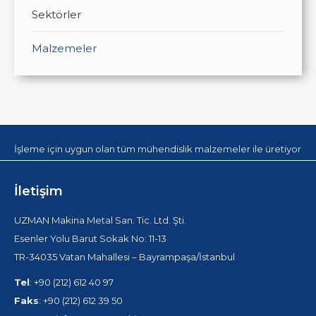
Sektörler
Malzemeler
İşleme için uygun olan tüm mühendislik malzemeler ile üretiyoruz
İletişim
UZMAN Makina Metal San. Tic. Ltd. Şti.
Esenler Yolu Barut Sokak No: 11-13
TR-34035 Vatan Mahallesi – Bayrampaşa/İstanbul
Tel
: +90 (212) 612 40 97
Faks
: +90 (212) 612 39 50