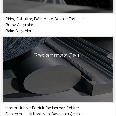
Pirinç Çubuklar, Döküm ve Dövme Taslaklar
Bronz Alaşımlar
Bakır Alaşımlar
Paslanmaz Çelik
Martensitik ve Ferritik Paslanmaz Çelikler
Dublex Yüksek Korosyon Dayanımlı Çelikler